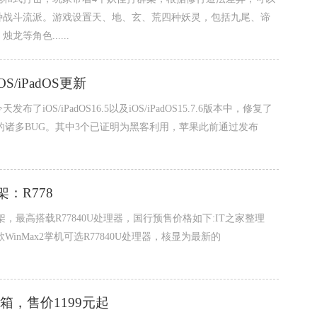
种战斗流派。游戏设置天、地、玄、荒四种妖灵，包括九尾、谛
等角色......
iPadOS更新
S/iPadOS16.5以及iOS/iPadOS15.7.6版本中，修复了
os等的诸多BUG。其中3个已证明为黑客利用，苹果此前通过发布
架：R778
上架，最高搭载R77840U处理器，国行预售价格如下:IT之家整理
款WinMax2掌机可选R77840U处理器，核显为最新的
箱，售价1199元起