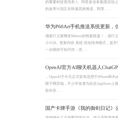
的重要科技资讯有:1、阿里多业务集团启动上
的改革计划正在快速高效推进。阿里......
华为P60Art手机推送系统更新
感谢IT之家网友Mimox的线索投递！，据IT之
小1GB。更新内容:系统:优化纯净模式，
一步跳转可知可控；优......
OpenAI官方AI聊天机器人ChatG
，OpenAI于今天正式宣布适用于iPhone和iP
限于网页端，不少开发者为此在AppStor
欺诈应......
国产卡牌手游《我的御剑日记》公
游戏融合了大地图历练玩法，战斗采取群体