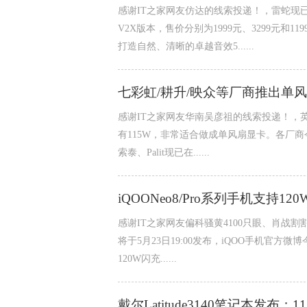
感谢IT之家网友仿达的线索投递！，雷蛇现已
V2X版本，售价分别为1999元、3299元和
打造自然、清晰的卓越音效5......
七彩虹/耕升/映众等厂商推出单风扇R
感谢IT之家网友华南吴彦祖的线索投递！，英伟达
有115W，非常适合做成单风扇显卡。各厂商
索泰、Palit现已在......
iQOONeo8/Pro系列手机支持12
感谢IT之家网友偏科骚黄4100只眼、肖战割
将于5月23日19:00发布，iQOO手机官方微
120W闪充......
戴尔Latitude3140笔记本发布：1