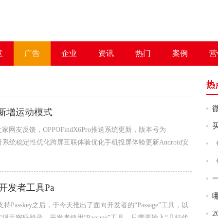
意
广告
企业
资讯
热门
案例
营
热
新，新增运动模式
网友反馈，OPPOFindX6Pro推送系统更新，版本号为
。系统:提升系统稳定性优化跨屏互联体验优化手机投屏体验更新Android安
《
出开发者工具Pa
支持Passkey之后，于今天推出了面向开发者的“Passage”工具，以
2
密码登录。开发者使用“Passage”工具，只需要输入“几行代