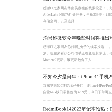
感谢IT之家网友华南吴彦祖的线索投递！，戴尔新
AlderLake-N低功耗处理器，售价339美
存储空间，以及选择......
消息称微软今年晚些时候将推出Win
感谢IT之家网友你好啊_兔子的线索投递！，去年
划。现在来看该公司似乎正在兑现其承诺，今年
Moment2更新。该更新包含了人......
不知今夕是何年：iPhone11手机
京东苹果520狂促现已开启，iPhone14Pro/P
自营64G版日常售价为3799元，今日下单可立减800
RedmiBook142023笔记本预热：