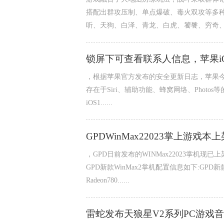
搭配出群攻压制、单点爆破、毒火双攻等多
听、天狗、白泽、青龙、白虎、饕餮、穷奇、烛龙
锁屏下可查看联系人信息，苹果iOS/
，根据苹果官方发布的安全更新日志，苹果今天发布了iO
存在于Siri、辅助功能、蜂窝网络、Phot
iOS1......
GPDWinMax22023掌上游戏本上
，GPD日前发布的WINMax22023掌机现已
GPD新款WinMax2掌机配置信息如下:GPD新
Radeon780......
雷蛇发布天狼星V2系列PC游戏音