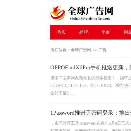
首页
品牌
平面
创
所在位置：
全球广告网
>>
广告
OPPOFindX6Pro手机推送更
感谢IT之家网友尧亮君的线索投递！，据IT之家
PGEM10_13.1.0.130，大小1.04GB
全补丁至2......
1Password推进无密码登录：推
，密码管理工具1Password在宣布6月6日正式
创建更简单、更安全的登录体验，推动用户实现无