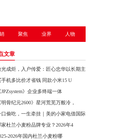
销
聚焦
业界
人物
点文章
微光成炬，入户传爱：匠心忠华以长期主
买手机多比价才省钱 同款小米15 U
JPZsystem》企业多终端一体
《明骨纪元2600》星河荒芜万般冷，
一口偷吃，一生牵挂｜美的小家电借国际
哪家杜兰小麦粉品牌专业？2026年4
025-2026年国内杜兰小麦粉哪