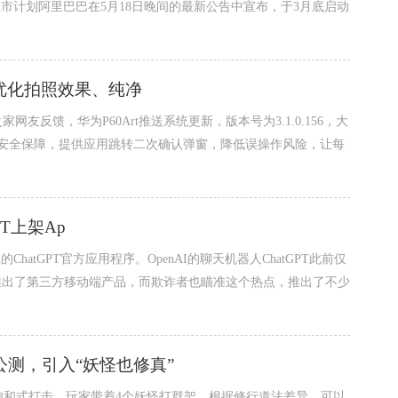
市计划阿里巴巴在5月18日晚间的最新公告中宣布，于3月底启动
，优化拍照效果、纯净
家网友反馈，华为P60Art推送系统更新，版本号为3.1.0.156，大
提升安全保障，提供应用跳转二次确认弹窗，降低误操作风险，让每
PT上架Ap
ad的ChatGPT官方应用程序。OpenAI的聊天机器人ChatGPT此前仅
e上推出了第三方移动端产品，而欺诈者也瞄准这个热点，推出了不少
测，引入“妖怪也修真”
饱和式打击，玩家带着4个妖怪打群架，根据修行道法差异，可以