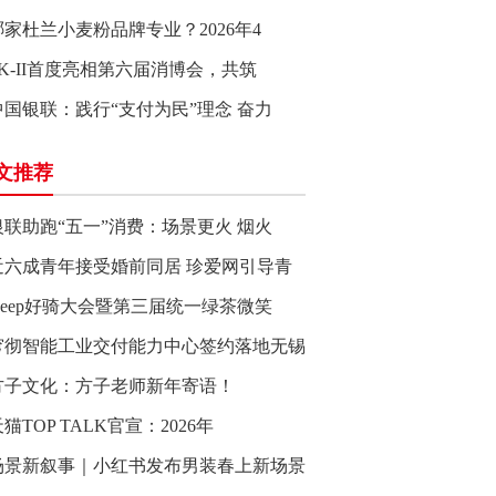
哪家杜兰小麦粉品牌专业？2026年4
SK-II首度亮相第六届消博会，共筑
中国银联：践行“支付为民”理念 奋力
文推荐
银联助跑“五一”消费：场景更火 烟火
近六成青年接受婚前同居 珍爱网引导青
Keep好骑大会暨第三届统一绿茶微笑
穹彻智能工业交付能力中心签约落地无锡
方子文化：方子老师新年寄语！
猫TOP TALK官宣：2026年
场景新叙事｜小红书发布男装春上新场景