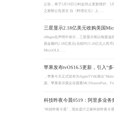
公告，将于5月19日12时起停止更新维护、5月
之家附公告原文:自《料理次元》上......
三星显示2.18亿美元收购美国Mic
eMagin在声明中表示，三星显示将以每股溢价
易金额约2.18亿美元(当前约15.26亿元人民币
MicroOLE......
苹果发布tvOS16.5更新，引入“
，苹果今天正式宣布为AppleTV4K推出“Mul
源。苹果表示观众在观看MLSSeasonPass、FridayN
科技昨夜今晨0519：阿里多业
“科技昨夜今晨”，现在是IT之家科技昨夜今晨