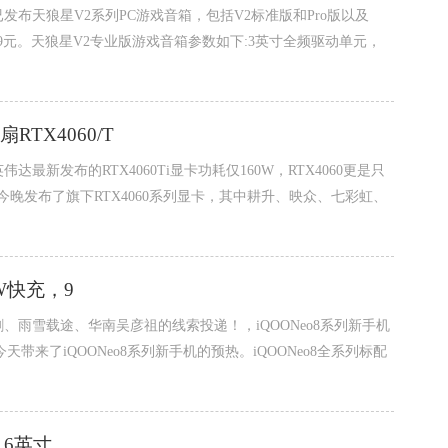
发布天狼星V2系列PC游戏音箱，包括V2标准版和Pro版以及
1199元。天狼星V2专业版游戏音箱参数如下:3英寸全频驱动单元，
TX4060/T
最新发布的RTX4060Ti显卡功耗仅160W，RTX4060更是只
今晚发布了旗下RTX4060系列显卡，其中耕升、映众、七彩虹、
0W快充，9
割、雨雪载途、华南吴彦祖的线索投递！，iQOONeo8系列新手机
博今天带来了iQOONeo8系列新手机的预热。iQOONeo8全系列标配
1.6英寸